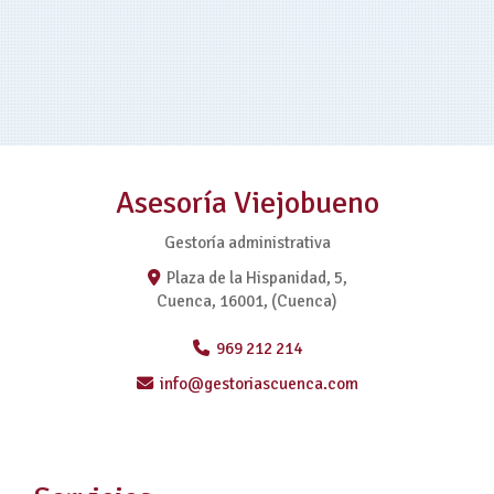
asesoría fiscal en cuenca
Ampliar
Asesoría Viejobueno
Gestoría administrativa
Plaza de la Hispanidad, 5,
Cuenca
,
16001
,
(Cuenca)
969 212 214
info
gestoriascuenca.com